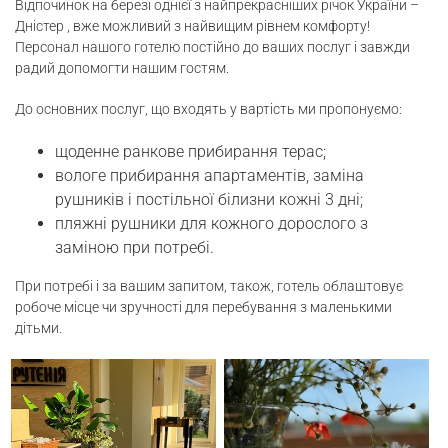
Відпочинок на березі однієї з найпрекрасніших річок України –
Дністер , вже можливий з найвищим рівнем комфорту!
ТікТок
Персонал нашого готелю постійно до ваших послуг і завжди
радий допомогти нашим гостям.
UA
До основних послуг, що входять у вартість ми пропонуємо:
щоденне ранкове прибирання терас;
вологе прибирання апартаментів, заміна
рушників і постільної білизни кожні 3 дні;
пляжні рушники для кожного дорослого з
заміною при потребі.
При потребі і за вашим запитом, також, готель облаштовує
робоче місце чи зручності для перебування з маленькими
дітьми.