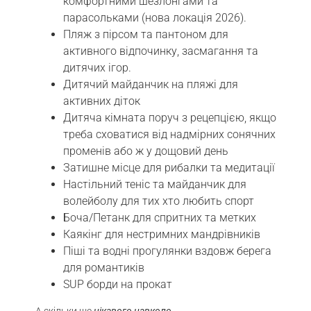
комфортними шезлонгами та
парасольками (нова локація 2026).
Пляж з пірсом та пантоном для
активного відпочинку, засмагання та
дитячих ігор.
Дитячий майданчик на пляжі для
активних діток
Дитяча кімната поруч з рецепцією, якщо
треба сховатися від надмірних сонячних
променів або ж у дощовий день
Затишне місце для рибалки та медитації
Настільний теніс та майданчик для
волейболу для тих хто любить спорт
Боча/Петанк для спритних та метких
Каякінг для нестримних мандрівників
Піші та водні прогулянки вздовж берега
для романтиків
SUP борди на прокат
А скільки ще
цікавого навколо