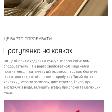
ЦЕ ВАРТО СПРОБУВАТИ
Прогулянка на каяках
Ви ще ніколи не ходили на каяку? Не впевнені чи вам
сподобається? – Не варто хвилюватися! Наші каяки
призначені для катання у цій місцевості, і цілком безпечні
навіть для тих, хто ніколи ще не пробував. Тихий хід по
хвилях Дністра та заплавах, дике птаство, і риба, що
вистрибує з води, залишить згадку про спокій та магію цих
місць.