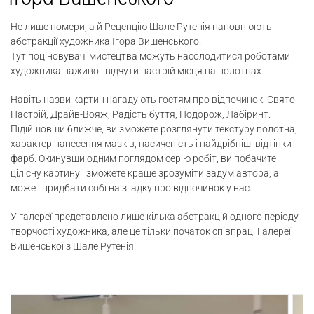
Не лише номери, а й Рецепцію Шале Рутенія наповнюють
абстракції художника Ігора Вишенського.
Тут поціновувачі мистецтва можуть насолодитися роботами
художника наживо і відчути настрій місця на полотнах.
Навіть назви картин нагадують гостям про відпочинок: Свято,
Настрій, Драйв-Вояж, Радість буття, Подорож, Лабіринт.
Підійшовши ближче, ви зможете розглянути текстуру полотна,
характер нанесення мазків, насиченість і найдрібніші відтінки
фарб. Окинувши одним поглядом серію робіт, ви побачите
цілісну картину і зможете краще зрозуміти задум автора, а
може і придбати собі на згадку про відпочинок у нас.
У галереї представлено лише кілька абстракцій одного періоду
творчості художника, але це тільки початок співпраці Галереї
Вишенської з Шале Рутенія.